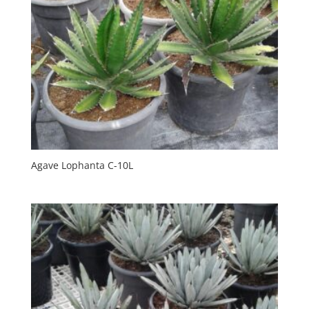
Agave Lophanta C-10L