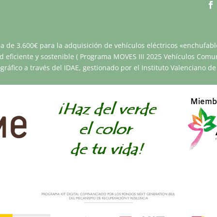
da de 3.600€ para la adquisición de vehículos eléctricos «enchufabl
d eficiente y sostenible ( Programa MOVES III 2025 Vehículos Comun
gráfico a través del IDAE, gestionado por el Instituto Valenciano d
Miemb