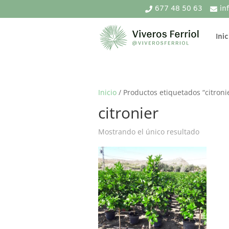
677 48 50 63
in
Inic
Inicio
/ Productos etiquetados “citroni
citronier
Mostrando el único resultado