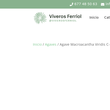
677 48 50 63
in
Inicio
Cat
Inicio
/
Agaves
/ Agave Macroacantha Viridis C