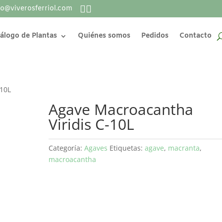
fo@viverosferriol.com
álogo de Plantas
Quiénes somos
Pedidos
Contacto
-10L
Agave Macroacantha
Viridis C-10L
Categoría:
Agaves
Etiquetas:
agave
,
macranta
,
macroacantha