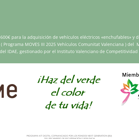
.600€ para la adquisición de vehículos eléctricos «enchufables» y
le ( Programa MOVES III 2025 Vehículos Comunitat Valenciana ) del Mi
del IDAE, gestionado por el Instituto Valenciano de Competitividad 
Miemb